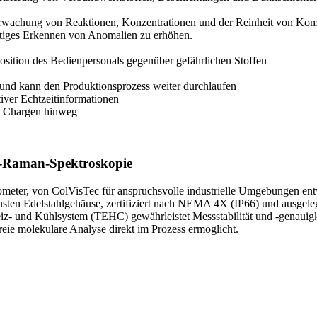
Überwachung von Reaktionen, Konzentrationen und der Reinheit von Ko
eitiges Erkennen von Anomalien zu erhöhen.
sition des Bedienpersonals gegenüber gefährlichen Stoffen
 und kann den Produktionsprozess weiter durchlaufen
iver Echtzeitinformationen
le Chargen hinweg
ne-Raman-Spektroskopie
trometer, von ColVisTec für anspruchsvolle industrielle Umgebungen ent
usten Edelstahlgehäuse, zertifiziert nach NEMA 4X (IP66) und ausgeleg
iz- und Kühlsystem (TEHC) gewährleistet Messstabilität und -genauigkei
eie molekulare Analyse direkt im Prozess ermöglicht.