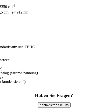
-1
 3350 cm
-1
,5 cm
@ 912 nm)
tandardstativ und TEHC
screen
e)
Analog (Strom/Spannung)
S)
t kondensierend)
Haben Sie Fragen?