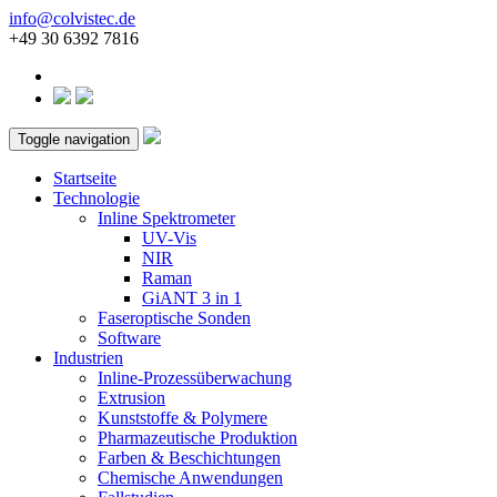
info@colvistec.de
+49 30 6392 7816
Toggle navigation
Startseite
Technologie
Inline Spektrometer
UV-Vis
NIR
Raman
GiANT 3 in 1
Faseroptische Sonden
Software
Industrien
Inline-Prozessüberwachung
Extrusion
Kunststoffe & Polymere
Pharmazeutische Produktion
Farben & Beschichtungen
Chemische Anwendungen