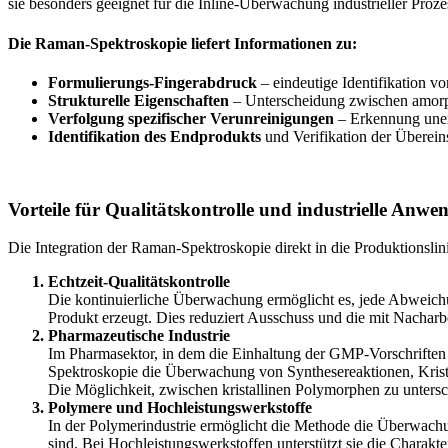
sie besonders geeignet für die Inline-Überwachung industrieller Prozes
Die Raman-Spektroskopie liefert Informationen zu:
Formulierungs-Fingerabdruck
– eindeutige Identifikation 
Strukturelle Eigenschaften
– Unterscheidung zwischen amorp
Verfolgung spezifischer Verunreinigungen
– Erkennung une
Identifikation des Endprodukts
und Verifikation der Überein
Vorteile für Qualitätskontrolle und industrielle Anw
Die Integration der Raman-Spektroskopie direkt in die Produktionslini
Echtzeit-Qualitätskontrolle
Die kontinuierliche Überwachung ermöglicht es, jede Abweichu
Produkt erzeugt. Dies reduziert Ausschuss und die mit Nachar
Pharmazeutische Industrie
Im Pharmasektor, in dem die Einhaltung der GMP-Vorschriften u
Spektroskopie die Überwachung von Synthesereaktionen, Kristal
Die Möglichkeit, zwischen kristallinen Polymorphen zu untersch
Polymere und Hochleistungswerkstoffe
In der Polymerindustrie ermöglicht die Methode die Überwachu
sind. Bei Hochleistungswerkstoffen unterstützt sie die Chara