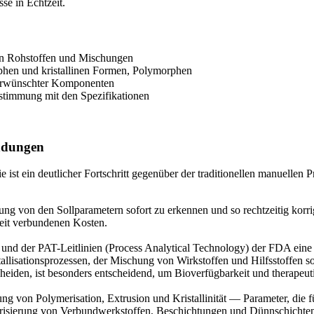
se in Echtzeit.
von Rohstoffen und Mischungen
hen und kristallinen Formen, Polymorphen
rwünschter Komponenten
stimmung mit den Spezifikationen
endungen
e ist ein deutlicher Fortschritt gegenüber der traditionellen manuelle
ng von den Sollparametern sofort zu erkennen und so rechtzeitig korr
beit verbundenen Kosten.
nd der PAT-Leitlinien (Process Analytical Technology) der FDA eine s
lisationsprozessen, der Mischung von Wirkstoffen und Hilfsstoffen sowi
eiden, ist besonders entscheidend, um Bioverfügbarkeit und therapeuti
ng von Polymerisation, Extrusion und Kristallinität — Parameter, die
kterisierung von Verbundwerkstoffen, Beschichtungen und Dünnschichte