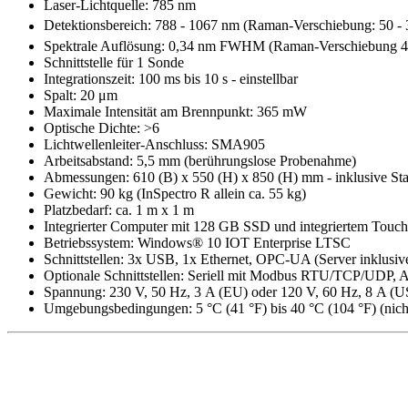
Laser-Lichtquelle: 785 nm
Detektionsbereich: 788 - 1067 nm (Raman-Verschiebung: 50 -
Spektrale Auflösung: 0,34 nm FWHM (Raman-Verschiebung 4
Schnittstelle für 1 Sonde
Integrationszeit: 100 ms bis 10 s - einstellbar
Spalt: 20 μm
Maximale Intensität am Brennpunkt: 365 mW
Optische Dichte: >6
Lichtwellenleiter-Anschluss: SMA905
Arbeitsabstand: 5,5 mm (berührungslose Probenahme)
Abmessungen: 610 (B) x 550 (H) x 850 (H) mm - inklusive S
Gewicht: 90 kg (InSpectro R allein ca. 55 kg)
Platzbedarf: ca. 1 m x 1 m
Integrierter Computer mit 128 GB SSD und integriertem Touch
Betriebssystem: Windows® 10 IOT Enterprise LTSC
Schnittstellen: 3x USB, 1x Ethernet, OPC-UA (Server inklusiv
Optionale Schnittstellen: Seriell mit Modbus RTU/TCP/UDP, 
Spannung: 230 V, 50 Hz, 3 A (EU) oder 120 V, 60 Hz, 8 A (U
Umgebungsbedingungen: 5 °C (41 °F) bis 40 °C (104 °F) (nich