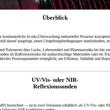
Überblick
ie kontinuierliche
In-situ
-Überwachung industrieller Prozesse konzipiert
ell darauf ausgelegt, rauen Umgebungsbedingungen standzuhalten, und
 und Polymeren über Lacke, Lebensmittel und Pharmazeutika bis hin zur
Sonden im
Reflexionsmodus
für undurchsichtige Materialien oder im
Tra
itischer Prozessparameter ermöglicht, um Effizienz, Stabilität und Rep
UV/Vis- oder NIR-
Reflexionssonden
MP) bezeichnet — ist in zwei Versionen erhältlich: als UV/Vis- ode
er InSpectro NIR
kombiniert werden.