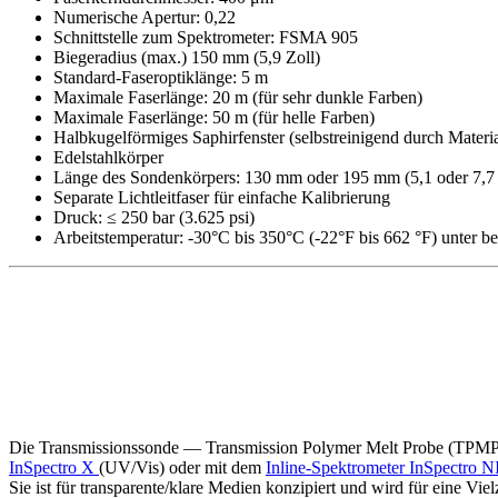
Numerische Apertur: 0,22
Schnittstelle zum Spektrometer: FSMA 905
Biegeradius (max.) 150 mm (5,9 Zoll)
Standard-Faseroptiklänge: 5 m
Maximale Faserlänge: 20 m (für sehr dunkle Farben)
Maximale Faserlänge: 50 m (für helle Farben)
Halbkugelförmiges Saphirfenster (selbstreinigend durch Material
Edelstahlkörper
Länge des Sondenkörpers: 130 mm oder 195 mm (5,1 oder 7,7 
Separate Lichtleitfaser für einfache Kalibrierung
Druck: ≤ 250 bar (3.625 psi)
Arbeitstemperatur: -30°C bis 350°C (-22°F bis 662 °F) unter 
Die Transmissionssonde — Transmission Polymer Melt Probe (TPMP) 
InSpectro X
(UV/Vis) oder mit dem
Inline-Spektrometer InSpectro N
Sie ist für transparente/klare Medien konzipiert und wird für eine 