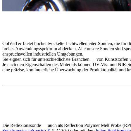
ColVisTec bietet hochentwickelte Lichtwellenleiter-Sonden, die für d
breites Anwendungsspektrum abdecken. Alle unsere Sonden sind spezi
anspruchsvollen industriellen Umgebungen.
Sie eignen sich für unterschiedlichste Branchen — von Kunststoffen
Je nach den Eigenschaften des Materials können UV-Vis- und NIR-
eine präzise, kontinuierliche Überwachung der Produktqualität und kr
Die Reflexionssonde — auch als Reflection Polymer Melt Probe (RP
Spektrometer InSpectro X
(UV/Vis) oder mit dem
Inline-Spektromet