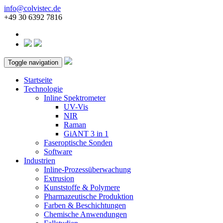
info@colvistec.de
+49 30 6392 7816
Toggle navigation
Startseite
Technologie
Inline Spektrometer
UV-Vis
NIR
Raman
GiANT 3 in 1
Faseroptische Sonden
Software
Industrien
Inline-Prozessüberwachung
Extrusion
Kunststoffe & Polymere
Pharmazeutische Produktion
Farben & Beschichtungen
Chemische Anwendungen