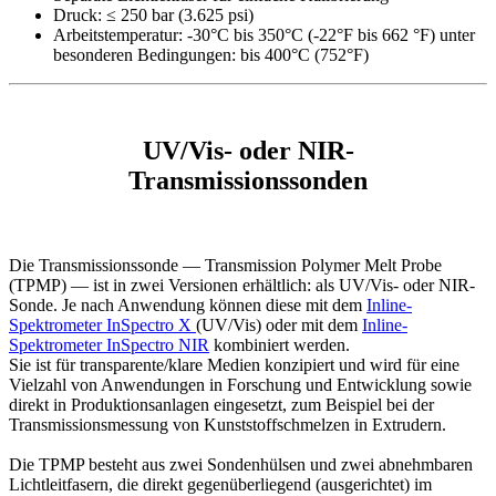
Druck: ≤ 250 bar (3.625 psi)
Arbeitstemperatur: -30°C bis 350°C (-22°F bis 662 °F) unter
besonderen Bedingungen: bis 400°C (752°F)
UV/Vis- oder NIR-
Transmissionssonden
Die Transmissionssonde — Transmission Polymer Melt Probe
(TPMP) — ist in zwei Versionen erhältlich: als UV/Vis- oder NIR-
Sonde. Je nach Anwendung können diese mit dem
Inline-
Spektrometer InSpectro X
(UV/Vis) oder mit dem
Inline-
Spektrometer InSpectro NIR
kombiniert werden.
Sie ist für transparente/klare Medien konzipiert und wird für eine
Vielzahl von Anwendungen in Forschung und Entwicklung sowie
direkt in Produktionsanlagen eingesetzt, zum Beispiel bei der
Transmissionsmessung von Kunststoffschmelzen in Extrudern.
Die TPMP besteht aus zwei Sondenhülsen und zwei abnehmbaren
Lichtleitfasern, die direkt gegenüberliegend (ausgerichtet) im