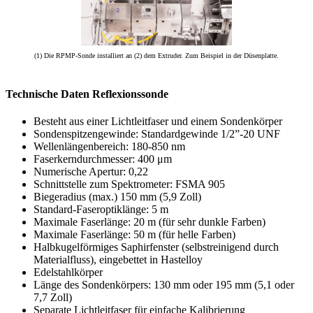
(1) Die RPMP-Sonde installiert an (2) dem Extruder. Zum Beispiel in der Düsenplatte.
Technische Daten Reflexionssonde
Besteht aus einer Lichtleitfaser und einem Sondenkörper
Sondenspitzengewinde: Standardgewinde 1/2”-20 UNF
Wellenlängenbereich: 180-850 nm
Faserkerndurchmesser: 400 μm
Numerische Apertur: 0,22
Schnittstelle zum Spektrometer: FSMA 905
Biegeradius (max.) 150 mm (5,9 Zoll)
Standard-Faseroptiklänge: 5 m
Maximale Faserlänge: 20 m (für sehr dunkle Farben)
Maximale Faserlänge: 50 m (für helle Farben)
Halbkugelförmiges Saphirfenster (selbstreinigend durch
Materialfluss), eingebettet in Hastelloy
Edelstahlkörper
Länge des Sondenkörpers: 130 mm oder 195 mm (5,1 oder
7,7 Zoll)
Separate Lichtleitfaser für einfache Kalibrierung