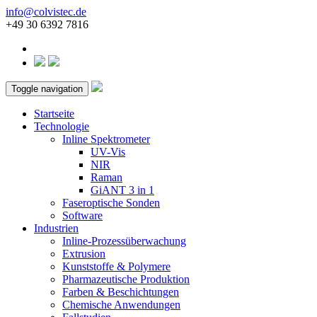
info@colvistec.de
+49 30 6392 7816
Toggle navigation
Startseite
Technologie
Inline Spektrometer
UV-Vis
NIR
Raman
GiANT 3 in 1
Faseroptische Sonden
Software
Industrien
Inline-Prozessüberwachung
Extrusion
Kunststoffe & Polymere
Pharmazeutische Produktion
Farben & Beschichtungen
Chemische Anwendungen