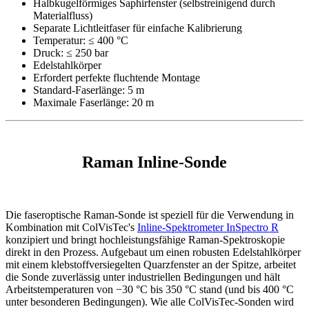
Halbkugelförmiges Saphirfenster (selbstreinigend durch
Materialfluss)
Separate Lichtleitfaser für einfache Kalibrierung
Temperatur: ≤ 400 °C
Druck: ≤ 250 bar
Edelstahlkörper
Erfordert perfekte fluchtende Montage
Standard-Faserlänge: 5 m
Maximale Faserlänge: 20 m
Raman Inline-Sonde
Die faseroptische Raman-Sonde ist speziell für die Verwendung in
Kombination mit ColVisTec's
Inline-Spektrometer InSpectro R
konzipiert und bringt hochleistungsfähige Raman-Spektroskopie
direkt in den Prozess. Aufgebaut um einen robusten Edelstahlkörper
mit einem klebstoffversiegelten Quarzfenster an der Spitze, arbeitet
die Sonde zuverlässig unter industriellen Bedingungen und hält
Arbeitstemperaturen von −30 °C bis 350 °C stand (und bis 400 °C
unter besonderen Bedingungen). Wie alle ColVisTec-Sonden wird