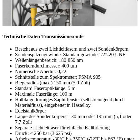
Technische Daten Transmissionssonde
Besteht aus zwei Lichtleitfasern und zwei Sondenkörpern
Sondenspitzengewinde: Standardgewinde 1/2”-20 UNF
Wellenlängenbereich: 180-850 nm
Faserkerndurchmesser: 400 μm
Numerische Apertur: 0,22
Schnittstelle zum Spektrometer: FSMA 905
Biegeradius (max.) 150 mm (5,9 Zoll)
Standard-Faseroptiklänge: 5 m
Maximale Faserlänge: 100 m
Halbkugelförmiges Saphirfenster (selbstreinigend durch
Materialfluss), eingebettet in Hastelloy
Edelstahlkörper
Länge des Sondenkörpers: 130 mm oder 195 mm (5,1 oder
7,7 Zoll)
Separate Lichtleitfaser für einfache Kalibrierung
Druck: ≤ 250 bar (3.625 psi)
Arbeitstemperatur: -30°C bis 350°C (-22°F bis 662 °F) unter